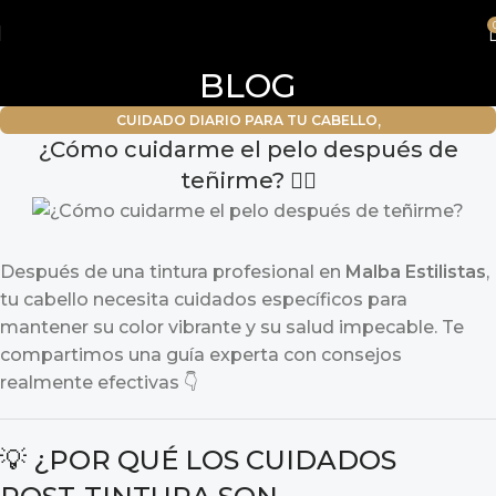
BLOG
,
CUIDADO DIARIO PARA TU CABELLO
¿Cómo cuidarme el pelo después de
CUIDADOS PARA CABELLOS TEÑIDOS
teñirme? 💆‍♀️
Después de una tintura profesional en
Malba Estilistas
,
tu cabello necesita cuidados específicos para
mantener su color vibrante y su salud impecable. Te
compartimos una guía experta con consejos
realmente efectivas 👇
💡 ¿POR QUÉ LOS CUIDADOS