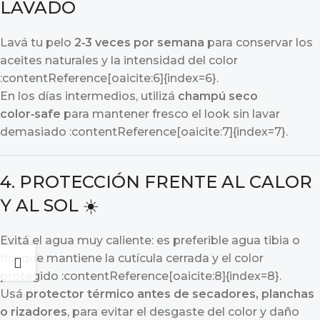
LAVADO
Lavá tu pelo
2‑3 veces por semana
para conservar los
aceites naturales y la intensidad del color
:contentReference[oaicite:6]{index=6}.
En los días intermedios, utilizá
champú seco
color‑safe
para mantener fresco el look sin lavar
demasiado :contentReference[oaicite:7]{index=7}.
4. PROTECCIÓN FRENTE AL CALOR
Y AL SOL ☀️
Evitá el agua muy caliente: es preferible agua tibia o
fría que mantiene la cutícula cerrada y el color
protegido :contentReference[oaicite:8]{index=8}.
Usá
protector térmico antes de secadores, planchas
o rizadores
, para evitar el desgaste del color y daño