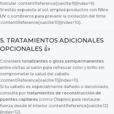
folicular :contentReference[oaicite:9]{index=9}.
Si estás expuesta al sol, empleá productos con
filtro
UV
o sombreros para prevenir la oxidación del tinte
:contentReference[oaicite:10]{index=10}.
5. TRATAMIENTOS ADICIONALES
OPCIONALES 👍
Considerá
tonalizantes o gloss semipermanentes
entre visitas al salón para refrescar color y brillo sin
comprometer la salud del cabello
:contentReference[oaicite:11]{index=11}.
Si tu cabello es especialmente dañado o decolorado,
consultá por
tratamientos de reconstrucción de
puentes capilares
(como Olaplex) para restaurar
fuerza desde el interior :contentReference[oaicite:12]
{index=12}.