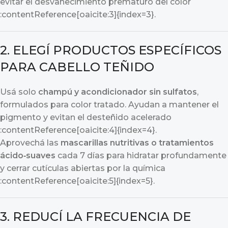
evitar el desvanecimiento prematuro del color
:contentReference[oaicite:3]{index=3}.
2. ELEGÍ PRODUCTOS ESPECÍFICOS
PARA CABELLO TEÑIDO
Usá solo
champú y acondicionador sin sulfatos
,
formulados para color tratado. Ayudan a mantener el
pigmento y evitan el desteñido acelerado
:contentReference[oaicite:4]{index=4}.
Aprovechá las
mascarillas nutritivas o tratamientos
ácido‑suaves
cada 7 días para hidratar profundamente
y cerrar cutículas abiertas por la química
:contentReference[oaicite:5]{index=5}.
3. REDUCÍ LA FRECUENCIA DE