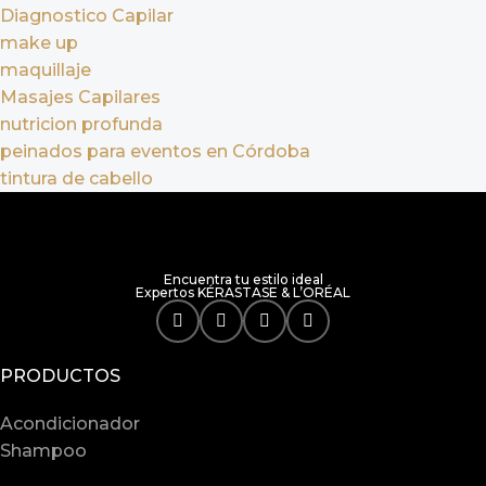
Diagnostico Capilar
make up
maquillaje
Masajes Capilares
nutricion profunda
peinados para eventos en Córdoba
tintura de cabello
Encuentra tu estilo ideal
Expertos KÉRASTASE & L’ORÉAL
PRODUCTOS
Acondicionador
Shampoo