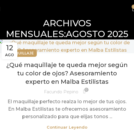
ARCHIVOS
MENSUALES:AGOSTO 2025
12
MAQUILLAJE
AGO
¿Qué maquillaje te queda mejor según
tu color de ojos? Asesoramiento
experto en Malba Estilistas
0
Facundo Pepino
El maquillaje perfecto realza lo mejor de tus ojos.
En Malba Estilistas te ofrecemos asesoramiento
personalizado para que elijas tonos ...
Continuar Leyendo