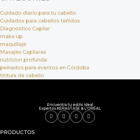
Cuidado diario para tu cabello
Cuidados para cabellos teñidos
Diagnostico Capilar
make up
maquillaje
Masajes Capilares
nutricion profunda
peinados para eventos en Córdoba
tintura de cabello
Encuentra tu estilo ideal
Expertos KÉRASTASE & L’ORÉAL
PRODUCTOS