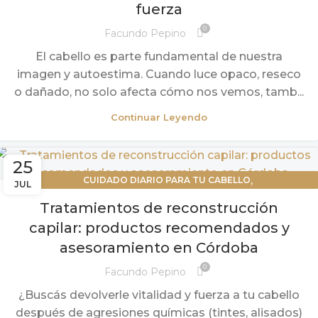
fuerza
0
Facundo Pepino
El cabello es parte fundamental de nuestra
imagen y autoestima. Cuando luce opaco, reseco
o dañado, no solo afecta cómo nos vemos, tamb...
Continuar Leyendo
25
,
CUIDADO DIARIO PARA TU CABELLO
JUL
,
,
CUIDADOS PARA CABELLOS TEÑIDOS
DIAGNOSTICO CAPILAR
Tratamientos de reconstrucción
MASAJES CAPILARES
capilar: productos recomendados y
asesoramiento en Córdoba
0
Facundo Pepino
¿Buscás devolverle vitalidad y fuerza a tu cabello
después de agresiones químicas (tintes, alisados)