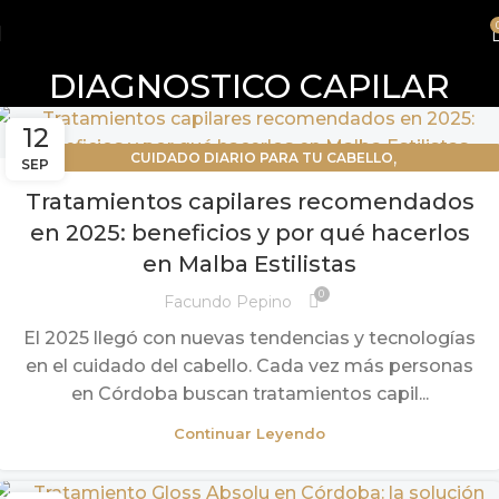
DIAGNOSTICO CAPILAR
12
,
CUIDADO DIARIO PARA TU CABELLO
SEP
,
,
CUIDADOS PARA CABELLOS TEÑIDOS
DIAGNOSTICO CAPILAR
Tratamientos capilares recomendados
MASAJES CAPILARES
en 2025: beneficios y por qué hacerlos
en Malba Estilistas
0
Facundo Pepino
El 2025 llegó con nuevas tendencias y tecnologías
en el cuidado del cabello. Cada vez más personas
en Córdoba buscan tratamientos capil...
Continuar Leyendo