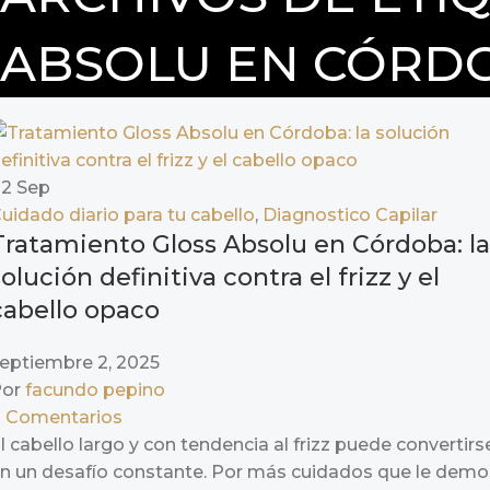
ABSOLU EN CÓRD
02
Sep
uidado diario para tu cabello
,
Diagnostico Capilar
Tratamiento Gloss Absolu en Córdoba: la
solución definitiva contra el frizz y el
cabello opaco
eptiembre 2, 2025
or
facundo pepino
0
Comentarios
l cabello largo y con tendencia al frizz puede convertirs
n un desafío constante. Por más cuidados que le demo