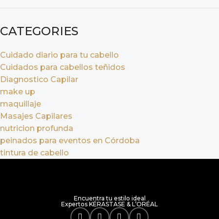
CATEGORIES
Cuidado diario para tu cabello
Cuidados para cabellos teñidos
Diagnostico Capilar
make up
maquillaje
Masajes Capilares
nutricion profunda
peinados para eventos en Córdoba
tintura de cabello
Encuentra tu estilo ideal
Expertos KÉRASTASE & L’ORÉAL