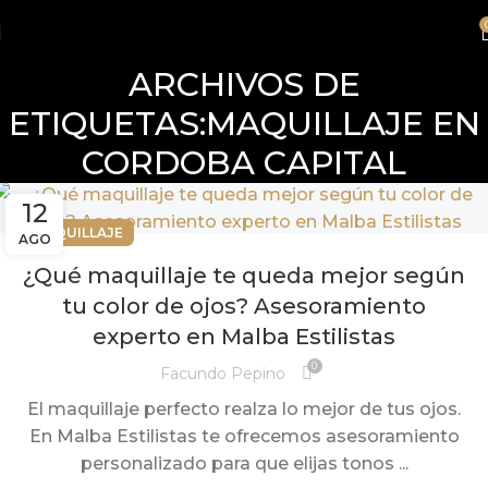
ARCHIVOS DE
ETIQUETAS:MAQUILLAJE EN
CORDOBA CAPITAL
12
MAQUILLAJE
AGO
¿Qué maquillaje te queda mejor según
tu color de ojos? Asesoramiento
experto en Malba Estilistas
0
Facundo Pepino
El maquillaje perfecto realza lo mejor de tus ojos.
En Malba Estilistas te ofrecemos asesoramiento
personalizado para que elijas tonos ...