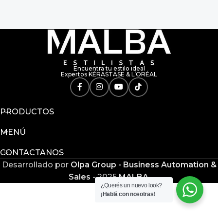
Encuentra tu estilo ideal
Expertos KÉRASTASE & L’ORÉAL
PRODUCTOS
MENÚ
CONTACTANOS
Desarrollado por
Olpa Group - Business Automation &
Sales
-
2025
MALBA
.
¿Querés un nuevo look?
¡Hablá con nosotras!